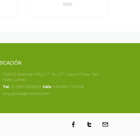
RS32
BICACIÓN
Calle 50 (Avenida 128) x 17, No. 371, Local 4 Fracc. San
Pedro Uxmal
Tel:
01 (999) 9538232
Cels:
044-999-1187656
lucy_pineda@hotmail.com