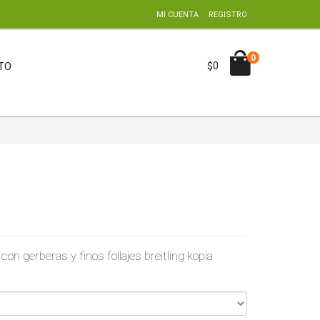
MI CUENTA
REGISTRO
0
TO
$0
con gerberas y finos follajes
breitling kopia