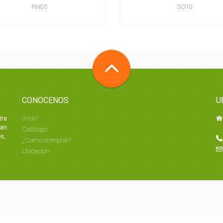
RN05
SO10
CONOCENOS
U
tra
Inicio
tan
Catálogo
s,
¿Comó comprar?
Ubicacion