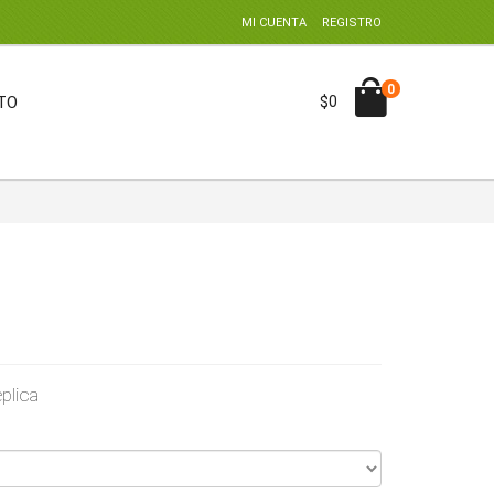
MI CUENTA
REGISTRO
0
TO
$0
eplica