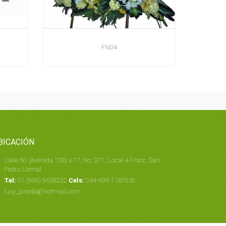
FN04
BICACIÓN
Calle 50 (Avenida 128) x 17, No. 371, Local 4 Fracc. San
Pedro Uxmal
Tel:
01 (999) 9538232
Cels:
044-999-1187656
lucy_pineda@hotmail.com