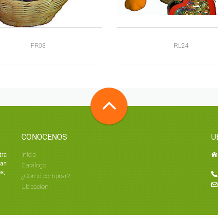
FR03
RL24
CONOCENOS
U
tra
Inicio
tan
Catálogo
s,
¿Comó comprar?
Ubicacion