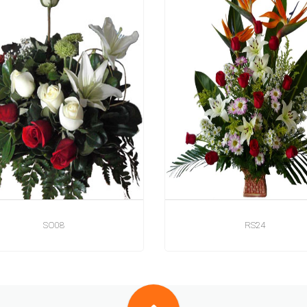
SO08
RS24