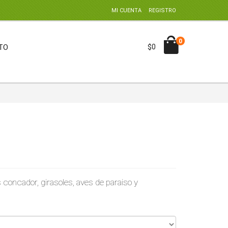
MI CUENTA
REGISTRO
0
TO
$0
 concador, girasoles, aves de paraiso y